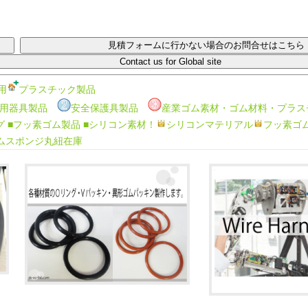
用
プラスチック製品
用器具製品
安全保護具製品
産業ゴム素材・ゴム材料・プラス
グ
■フッ素ゴム製品
■シリコン素材！
シリコンマテリアル
フッ素ゴ
ムスポンジ丸紐在庫