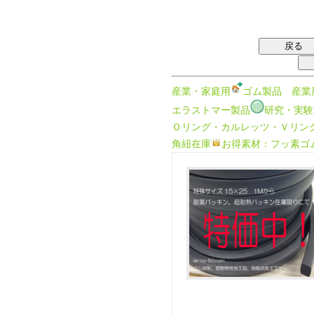
産業・家庭用
ゴム製品
産業
エラストマー製品
研究・実験
Ｏリング・カルレッツ・Ｖリン
角紐在庫
お得素材：フッ素ゴ