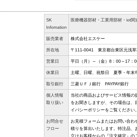
SK
医療機器部材・工業用部材・iot
Infomation
販売業者
株式会社エスケー
所在地
〒111-0041 東京都台東区元浅草3-
営業日
平日（月）～（金）8：00～17：0
休業日
土曜、日曜、祝祭日 夏季・年末
取引銀行
三菱ＵＦＪ銀行 PAYPAY銀行
個人情報
当社の商品およびサービス情報の
取り扱い
をお聞きしますが、その場合は、
イバシーポリシーをご覧ください
お問合せ
お見積フォームまたはお問い合わ
フロー
積りを算出いたします。特注品、
立はお客様からの『注文確定』の