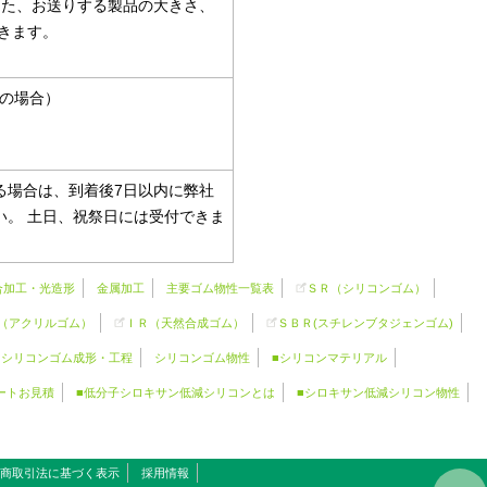
また、お送りする製品の大きさ、
きます。
内の場合）
る場合は、到着後7日以内に弊社
。 土日、祝祭日には受付できま
合加工・光造形
金属加工
主要ゴム物性一覧表
ＳＲ（
シリコンゴム
）
（アクリルゴム）
ＩＲ（天然合成ゴム）
ＳＢＲ(スチレンブタジェンゴム)
シリコンゴム成形・工程
シリコンゴム物性
■シリコンマテリアル
ートお見積
■低分子シロキサン低減シリコンとは
■シロキサン低減シリコン物性
商取引法に基づく表示
採用情報