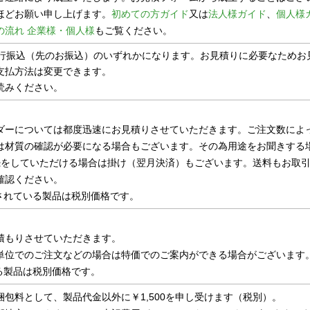
ほどお願い申し上げます。
初めての方ガイド
又は
法人様ガイド
、
個人様
の流れ 企業様・個人様
もご覧ください。
銀行振込（先のお振込）のいずれかになります。お見積りに必要なためお
支払方法は変更できます。
読みください。
ダーについては都度迅速にお見積りさせていただきます。ご注文数によ
は材質の確認が必要になる場合もございます。その為用途をお聞きする
続をしていただける場合は掛け（翌月決済）もございます。送料もお取
確認ください。
示されている製品は税別価格です。
積もりさせていただきます。
単位でのご注文などの場合は特価でのご案内ができる場合がございます
いる製品は税別価格です。
包料として、製品代金以外に￥1,500を申し受けます（税別）。