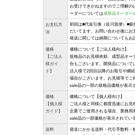
お受けできかねますのでご理解の
ーダーについては
成形品オーダー
初回は■代金引換（佐川急便）■
お支払方
だいてます。お問い合わせ後にお
法
発送に関しては納期についてもお
価格
価格について【ご法人様向け】
【ご法人
規格品のお見積依頼、成型品オー
様ガイ
合もございます。開発品について
ド】
法人様で2回目以降のお取引や継
場合がございます。お見積等でご
sale品の一部の規格品価格が表
価格
価格について【個人様向け】
【個人様
ご法人様と同様に都度迅速にお見
ガイド】
企業でご使用される場合、業務用
sale品の一部価格が表示されて
送料
発送にかかる送料・代引手数料・梱