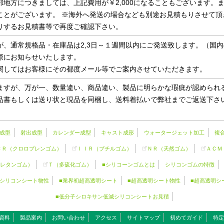
地方につきましては、上記費用が￥2,000になることもございます。
ことがございます。 ※海外へ発送の場合なども別途お見積もりさせて頂
りするお見積書等で再度ご確認下さい。
が、通常規格品・在庫品は2,3日～１週間以内にご発送致します。（国
際にお知らせいたします。
関してはお客様にその都度メール等でご案内させていただきます。
ますが、万が一、数量違い、商品違い、製品に明らかな瑕疵が認められ
品書もしくは送り状と現品を同梱し、送料着払いで弊社までご返送下さい
成型
射出成型
カレンダー成型
キャスト成形
ウォータージェット加工
複
ＣＲ（クロロプレンゴム）
ＩＩＲ（ブチルゴム）
ＮＲ（天然ゴム）
ＡＣＭ
レタンゴム）
Ｔ（多硫化ゴム）
■シリコーンゴムとは
シリコンゴムの特徴
シリコンシート物性
■業界初超高透明シート
■超高透明シート物性
■超高透明シ
■低分子シロキサン低減シリコンシートお見積
資料
製品案内
お問い合わせ
アクセス
サイトマップ
初めてガイド
特定