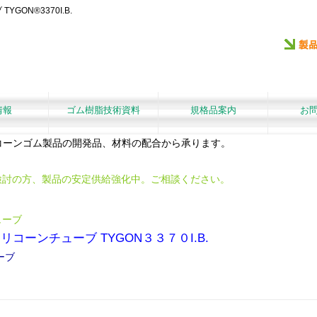
ON®3370I.B.
情報
ゴム樹脂技術資料
規格品案内
お
リコーンゴム製品の開発品、材料の配合から承ります。
検討の方、製品の安定供給強化中。ご相談ください。
ューブ
コーンチューブ TYGON３３７０I.B.
ーブ
。