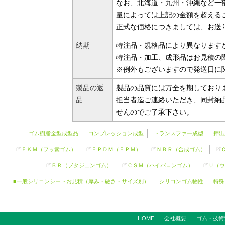
なお、北海道・九州・沖縄など一部
量によっては上記の金額を超える
正式な価格につきましては、お送
納期
特注品・規格品により異なります
特注品・加工、成形品はお見積の
※例外もございますので発送日に
製品の返
製品の品質には万全を期しており
品
担当者迄ご連絡いただき、同封納
せんのでご了承下さい。
ゴム樹脂金型成型品
コンプレッション成型
トランスファー成型
押出
ＦＫＭ（フッ素ゴム）
ＥＰＤＭ（ＥＰＭ）
ＮＢＲ（合成ゴム）
ＢＲ（ブタジェンゴム）
ＣＳＭ（ハイパロンゴム）
Ｕ（ウ
■一般シリコンシートお見積（厚み・硬さ・サイズ別）
シリコンゴム物性
特殊
HOME
会社概要
ゴム・技術