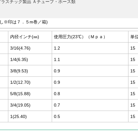
ラスチック製品 Ａチューブ・ホース類
但し※印は７．５m巻／箱)
内径インチ(㎜)
使用圧力(23℃）（Ｍｐａ）
単位
3/16(4.76)
1.2
15
1/4(6.35)
1.1
15
3/8(9.53)
0.9
15
1/2(12.70)
0.9
15
5/8(15.88)
0.8
15
3/4(19.05)
0.7
15
1(25.40)
0.5
15