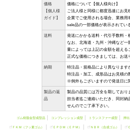
価格
価格について【個人様向け】
【個人様
ご法人様と同様に都度迅速にお見
ガイド】
企業でご使用される場合、業務用
sale品の一部価格が表示されて
送料
発送にかかる送料・代引手数料・梱
なお、北海道・九州・沖縄など一部
量によっては上記の金額を超える
正式な価格につきましては、お送
納期
特注品・規格品により異なります
特注品・加工、成形品はお見積の
※例外もございますので発送日に
製品の返
製品の品質には万全を期しており
品
担当者迄ご連絡いただき、同封納
せんのでご了承下さい。
ゴム樹脂金型成型品
コンプレッション成型
トランスファー成型
押出
ＦＫＭ（フッ素ゴム）
ＥＰＤＭ（ＥＰＭ）
ＮＢＲ（合成ゴム）