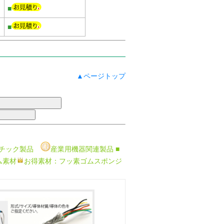
■
■
▲ページトップ
チック製品
産業用機器関連製品
■
ム素材
お得素材：フッ素ゴムスポンジ