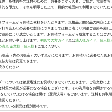
提供、各種資料の送付のために、お客さまから氏名、ご住所、電話番号
目的を限定し、それを明示した上で、目的の範囲内で利用させていただ
。
せフォームから見積ご依頼をいただきます。規格品と開発品の内容によ
お打ち合わせの必要な製品につきましては担当者より別途ご連絡を差し
ご連絡により成立いたします。お見積フォームから成立することはござ
ほどお願い申し上げます。
初めての方ガイド
又は
法人様ガイド
、
個人様
の流れ 企業様・個人様
もご覧ください。
銀行振込（先のお振込）のいずれかになります。お見積りに必要なためお
支払方法は変更できます。
読みください。
ダーについては都度迅速にお見積りさせていただきます。ご注文数によ
は材質の確認が必要になる場合もございます。その為用途をお聞きする
続をしていただける場合は掛け（翌月決済）もございます。送料もお取
確認ください。
示されている製品は税別価格です。