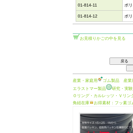
01-814-11
ポリ
01-814-12
ポリ
お見積りかごの中を見る
産業・家庭用
ゴム製品
産業
エラストマー製品
研究・実験
Ｏリング・カルレッツ・Ｖリン
角紐在庫
お得素材：フッ素ゴ