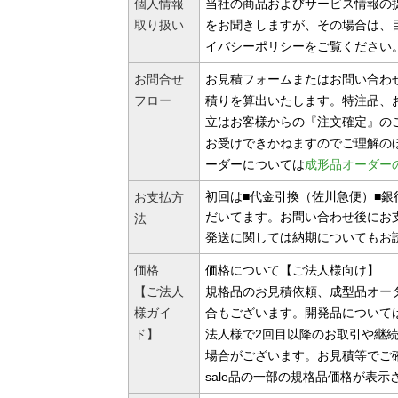
個人情報
当社の商品およびサービス情報の
取り扱い
をお聞きしますが、その場合は、
イバシーポリシーをご覧ください
お問合せ
お見積フォームまたはお問い合わ
フロー
積りを算出いたします。特注品、
立はお客様からの『注文確定』の
お受けできかねますのでご理解の
ーダーについては
成形品オーダー
初回は■代金引換（佐川急便）■
お支払方
だいてます。お問い合わせ後にお
法
発送に関しては納期についてもお
価格
価格について【ご法人様向け】
【ご法人
規格品のお見積依頼、成型品オー
様ガイ
合もございます。開発品について
ド】
法人様で2回目以降のお取引や継
場合がございます。お見積等でご
sale品の一部の規格品価格が表