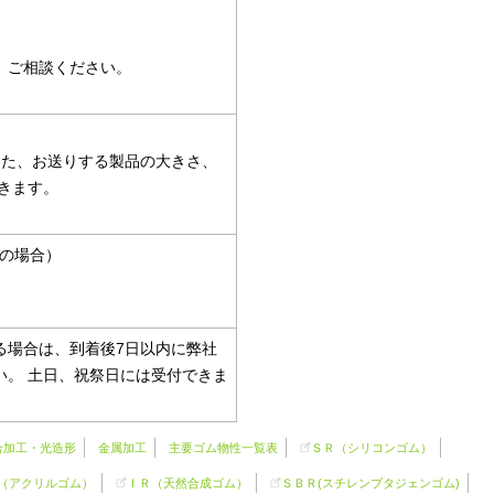
。ご相談ください。
また、お送りする製品の大きさ、
きます。
内の場合）
る場合は、到着後7日以内に弊社
。 土日、祝祭日には受付できま
合加工・光造形
金属加工
主要ゴム物性一覧表
ＳＲ（
シリコンゴム
）
（アクリルゴム）
ＩＲ（天然合成ゴム）
ＳＢＲ(スチレンブタジェンゴム)