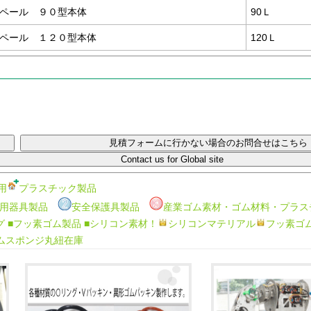
ペール ９０型本体
90Ｌ
ペール １２０型本体
120Ｌ
用
プラスチック製品
用器具製品
安全保護具製品
産業ゴム素材・ゴム材料・プラス
グ
■フッ素ゴム製品
■シリコン素材！
シリコンマテリアル
フッ素ゴ
ムスポンジ丸紐在庫