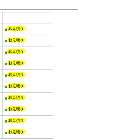
■
■
■
■
■
■
■
■
■
■