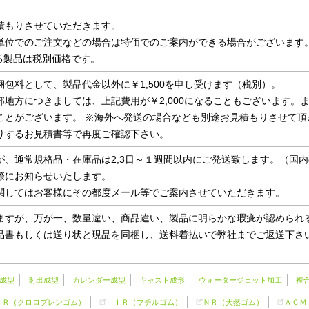
積もりさせていただきます。
単位でのご注文などの場合は特価でのご案内ができる場合がございます
いる製品は税別価格です。
包料として、製品代金以外に￥1,500を申し受けます（税別）。
地方につきましては、上記費用が￥2,000になることもございます。
ことがございます。 ※海外へ発送の場合なども別途お見積もりさせて頂
りするお見積書等で再度ご確認下さい。
が、通常規格品・在庫品は2,3日～１週間以内にご発送致します。（国
際にお知らせいたします。
関してはお客様にその都度メール等でご案内させていただきます。
ますが、万が一、数量違い、商品違い、製品に明らかな瑕疵が認められ
品書もしくは送り状と現品を同梱し、送料着払いで弊社までご返送下さい
成型
射出成型
カレンダー成型
キャスト成形
ウォータージェット加工
複
ＣＲ（クロロプレンゴム）
ＩＩＲ（ブチルゴム）
ＮＲ（天然ゴム）
ＡＣＭ