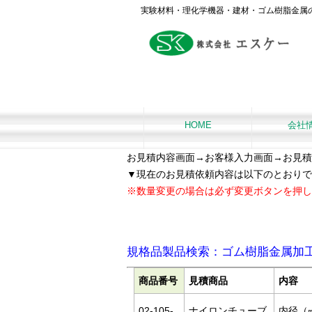
実験材料・理化学機器・建材・ゴム樹脂金属
HOME
会社
お見積内容画面
→お客様入力画面→お見積
▼現在のお見積依頼内容は以下のとおりで
※数量変更の場合は必ず変更ボタンを押し
規格品製品検索：ゴム樹脂金属加
商品番号
見積商品
内容
02-105-
ナイロンチューブ
内径（㎜