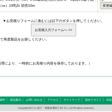
㎜）19乳白 切売10m
▼お見積りフォームに進むには以下のボタンを押してください。
て再度製品をお探しください。
kie処理により、一時的にお見積り内容を保存しております。）
資料
製品案内
お問い合わせ
アクセス
サイトマップ
初めてガイド
特定
Copyright(C)ゴム加工・樹脂金属加工SK Co.,Ltd All rights reserved.