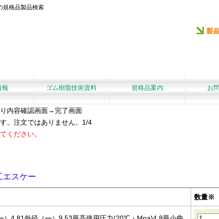
の規格品製品検索
情報
ゴム樹脂技術資料
規格品案内
お
り内容確認画面→完了画面
す。注文ではありません。1/4
てください。
工エスケー
数量※
）4.81外径（㎜）9.53最高使用圧力(20℃・Mpa)4.8最小曲