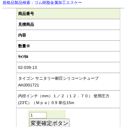
規格品製品検索：ゴム樹脂金属加工エスケー
商品番号
見積商品
内容
数量※
ｷｬﾝｾﾙ
02-039-13
タイゴン サニタリー耐圧シリコーンチューブ
AHJ001721
内径インチ（mm）１／２（１２．７０） 使用圧力
(23℃）（Ｍｐａ）0.9 単位15m