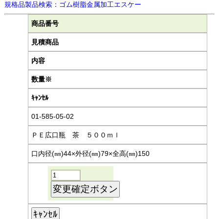
規格品製品検索：ゴム樹脂金属加工エスケー
商品番号
見積商品
内容
数量※
ｷｬﾝｾﾙ
01-585-05-02
ＰＥ広口瓶 茶 ５００ｍｌ
口内径(㎜)44×外径(㎜)79×全高(㎜)150