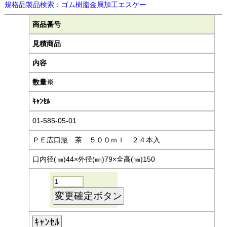
規格品製品検索：ゴム樹脂金属加工エスケー
商品番号
見積商品
内容
数量※
ｷｬﾝｾﾙ
01-585-05-01
ＰＥ広口瓶 茶 ５００ｍｌ ２４本入
口内径(㎜)44×外径(㎜)79×全高(㎜)150