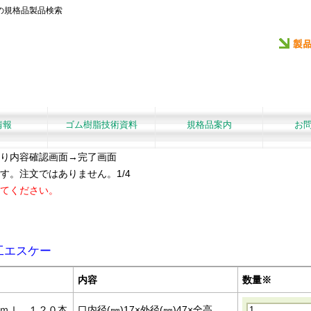
の規格品製品検索
情報
ゴム樹脂技術資料
規格品案内
お
り内容確認画面→完了画面
す。注文ではありません。1/4
てください。
工エスケー
内容
数量※
ｍｌ １２０本
口内径(㎜)17×外径(㎜)47×全高