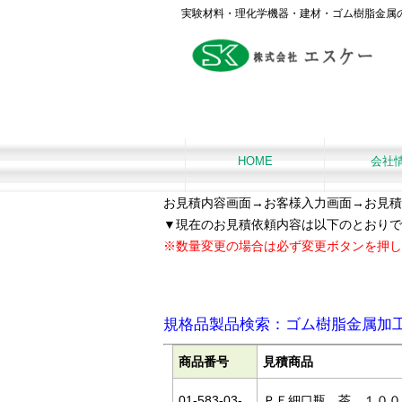
実験材料・理化学機器・建材・ゴム樹脂金属
HOME
会社
お見積内容画面
→お客様入力画面→お見積
▼現在のお見積依頼内容は以下のとおりで
※数量変更の場合は必ず変更ボタンを押し
規格品製品検索：ゴム樹脂金属加
商品番号
見積商品
01-583-03-
ＰＥ細口瓶 茶 １００