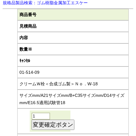
規格品製品検索：ゴム樹脂金属加工エスケー
商品番号
見積商品
内容
数量※
ｷｬﾝｾﾙ
01-514-09
クリームＷ栓＜合成ゴム製＞Ｎｏ．W-18
サイズmm/A21サイズmm/B+C35サイズmm/D14サイズ
mm/E16.5適用試験管18